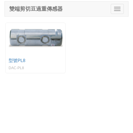
e
雙端剪切豆過重傳感器
T
n
o
a
g
v
g
i
l
g
e
a
n
t
a
i
v
o
型號PL8
i
n
DAC-PL8
g
a
t
i
o
n