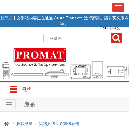
T
o
我們的中文網站內容正在通過 Azure Translate 進行翻譯。請以英文版為
g
準。
g
ENG
中文
l
e
n
a
v
i
g
a
t
i
o
餐牌
n
產品
T
o
g
g
負載測量
雙端剪切豆過重傳感器
l