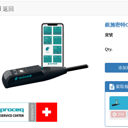
返回
銀施密特O
貨號
Qty.
添加
索取報
清除