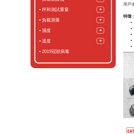
用戶
秤和測試重量
特徵
負載測量
濕度
溫度
2019冠狀病毒