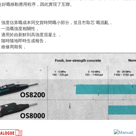
友好嘅移動應用程序，因此實現了互聯。
：
強度估算嘅成本同交貨時間嘅小部分，並且冇取芯 嘅混亂，
一流嘅強度相關性，
適用於由新鮮到高強度混凝土 ，
隨時隨地即時生成報告，
維修周期長，