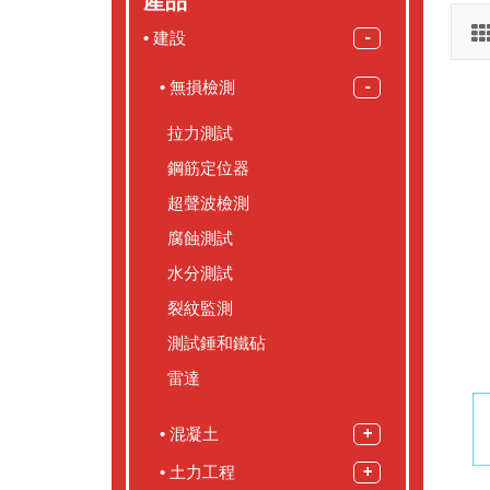
產品
建設
無損檢測
拉力測試
鋼筋定位器
超聲波檢測
腐蝕測試
水分測試
裂紋監測
測試錘和鐵砧
雷達
混凝土
土力工程