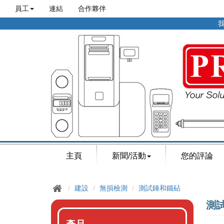
員工
連結
合作夥伴
我
主頁
新聞/活動
您的評論
建設
無損檢測
測試錘和鐵砧
測