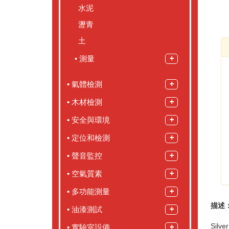
水泥
瀝青
土
測量
氣體檢測
木材檢測
安全與環境
定位和檢測
聲音監控
空氣質素
多功能測量
描述
油漆測試
Sil
實驗室設備