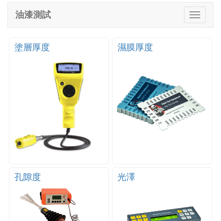
e
油漆測試
T
n
o
a
g
v
g
塗層厚度
濕膜厚度
i
l
g
e
a
n
t
a
i
v
o
i
n
g
a
t
i
o
n
孔隙度
光澤