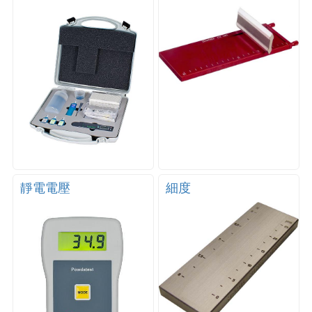
靜電電壓
細度