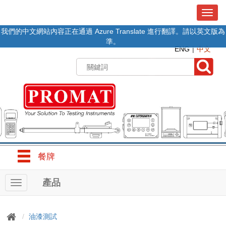
T
o
我們的中文網站內容正在通過 Azure Translate 進行翻譯。請以英文版為
g
準。
g
ENG
中文
l
e
n
a
v
i
g
a
t
i
o
餐牌
n
產品
T
o
g
g
油漆測試
l