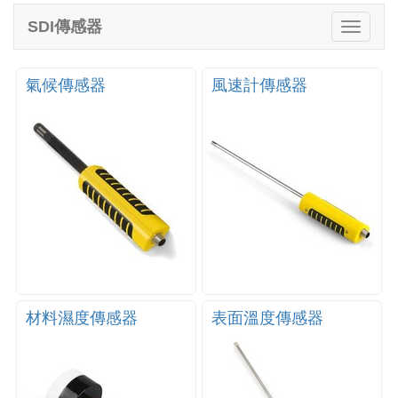
e
SDI傳感器
T
n
o
a
g
v
g
氣候傳感器
風速計傳感器
i
l
g
e
a
n
t
a
i
v
o
i
n
g
a
t
i
o
n
材料濕度傳感器
表面溫度傳感器