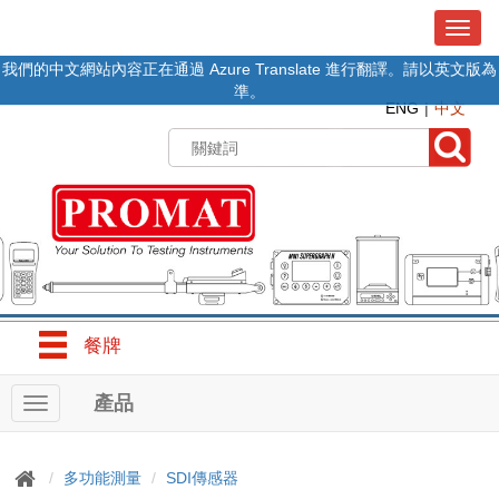
T
o
我們的中文網站內容正在通過 Azure Translate 進行翻譯。請以英文版為
g
準。
g
ENG
中文
l
e
n
a
v
i
g
a
t
i
o
餐牌
n
產品
T
o
g
g
多功能測量
SDI傳感器
l