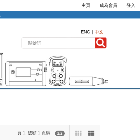
主頁
成為會員
登入
準。
ENG
中文
頁 1, 總額 1 頁碼
2/2