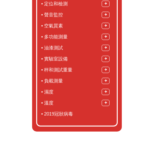
定位和檢測
聲音監控
空氣質素
多功能測量
油漆測試
實驗室設備
秤和測試重量
負載測量
濕度
溫度
2019冠狀病毒