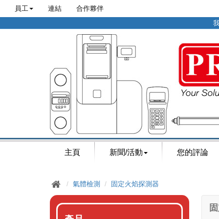
員工
連結
合作夥伴
我
主頁
新聞/活動
您的評論
氣體檢測
固定火焰探測器
固