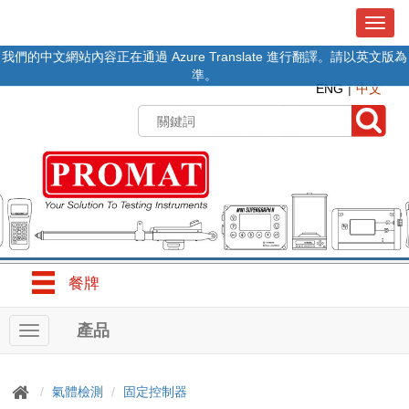
T
o
我們的中文網站內容正在通過 Azure Translate 進行翻譯。請以英文版為
g
準。
g
ENG
中文
l
e
n
a
v
i
g
a
t
i
o
餐牌
n
產品
T
o
g
g
氣體檢測
固定控制器
l