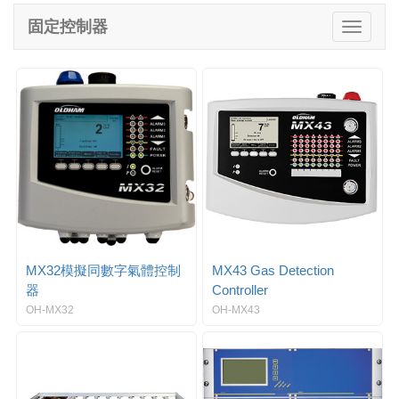
e
固定控制器
T
n
o
a
g
v
g
i
l
g
e
a
n
t
a
i
v
o
i
n
g
a
t
i
MX32模擬同數字氣體控制
MX43 Gas Detection
o
器
Controller
n
OH-MX32
OH-MX43