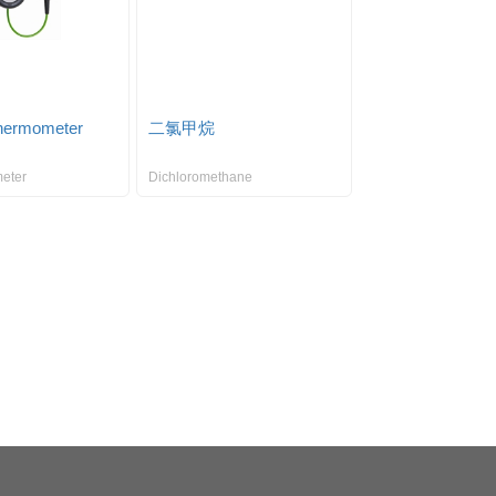
hermometer
二氯甲烷
eter
Dichloromethane