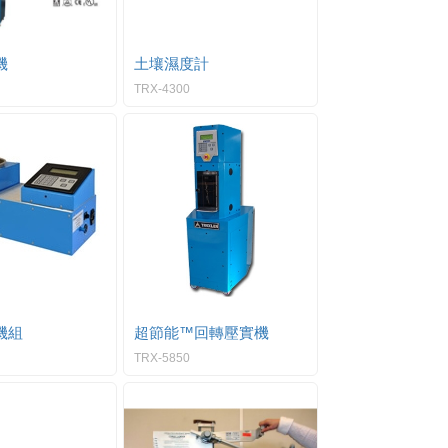
機
土壤濕度計
TRX-4300
機組
超節能™回轉壓實機
TRX-5850