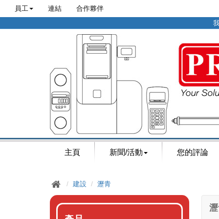
員工
連結
合作夥伴
我
主頁
新聞/活動
您的評論
建設
瀝青
瀝