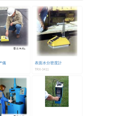
™儀
表面水分密度計
TRX-3411