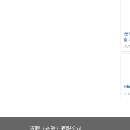
瀝
爆
HUM
Fil
H-1
寶時（香港）有限公司