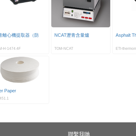
青離心機提取器（防
NCAT瀝青含量爐
Asphalt T
）
-H-1474.4F
TOM-NCAT
ETI-thermom
ter Paper
451.1
聯繫我哋