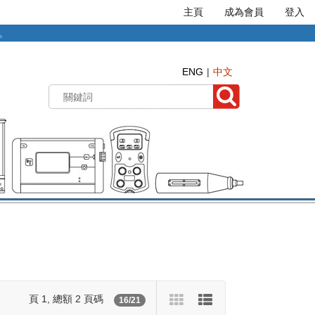
主頁
成為會員
登入
準。
ENG
中文
頁 1, 總額 2 頁碼
16/21