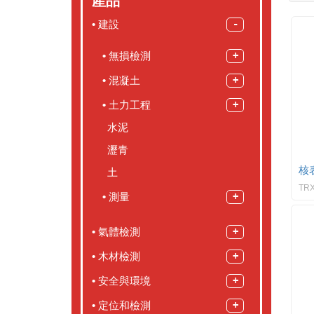
產品
建設
無損檢測
混凝土
土力工程
水泥
瀝青
核
土
TRX
測量
氣體檢測
木材檢測
安全與環境
定位和檢測