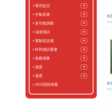
聲音監控
空氣質素
表
TRX
多功能測量
油漆測試
實驗室設備
秤和測試重量
負載測量
濕度
溫度
表
2019冠狀病毒
TRX