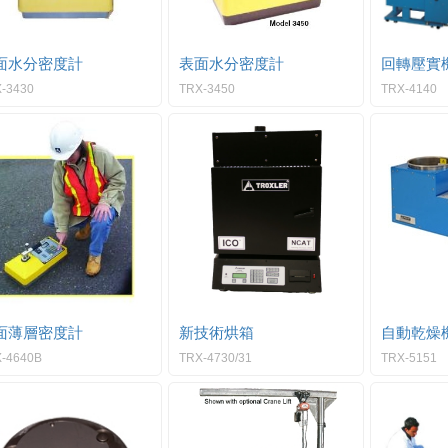
面水分密度計
表面水分密度計
回轉壓實
-3430
TRX-3450
TRX-4140
面薄層密度計
新技術烘箱
自動乾燥
-4640B
TRX-4730/31
TRX-5151