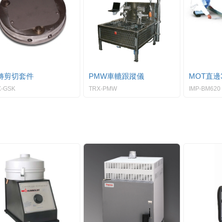
轉剪切套件
PMW車轆跟蹤儀
MOT直邊
X-GSK
TRX-PMW
IMP-BM620