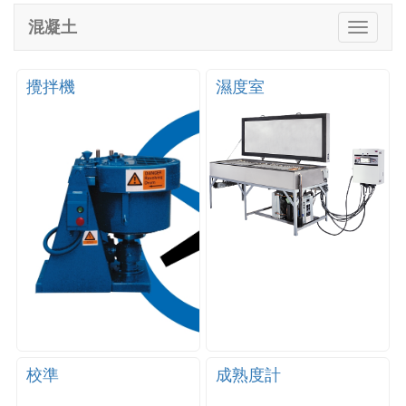
e
混凝土
T
n
o
a
g
v
g
攪拌機
濕度室
i
l
g
e
a
n
t
a
i
v
o
i
n
g
a
t
i
o
n
校準
成熟度計