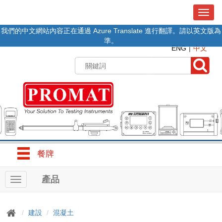
T
o
我們的中文網站內容正在通過 Azure Translate 進行翻譯。請以英文版為
g
準。
g
ENG
中文
l
e
n
a
v
i
g
a
t
i
o
餐牌
n
產品
T
o
g
g
建設
混凝土
l