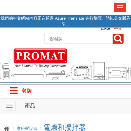
T
o
我們的中文網站內容正在通過 Azure Translate 進行翻譯。請以英文版為
g
準。
g
ENG
中文
l
e
n
a
v
i
g
a
t
i
o
餐牌
n
產品
T
o
g
g
電爐和攪拌器
實驗室設備
l