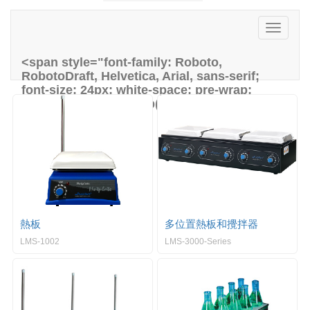
e
n
T
a
o
v
g
<span style="font-family: Roboto,
i
g
RobotoDraft, Helvetica, Arial, sans-serif;
g
l
font-size: 24px; white-space: pre-wrap;
a
e
background-color: rgb(245, 245, 245);">電爐
t
n
和攪拌器</span>
i
a
o
v
n
i
g
a
t
i
o
熱板
多位置熱板和攪拌器
n
LMS-1002
LMS-3000-Series