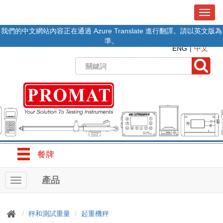
T
o
我們的中文網站內容正在通過 Azure Translate 進行翻譯。請以英文版為
g
準。
g
ENG
中文
l
e
n
a
v
i
g
a
t
i
o
餐牌
n
產品
T
o
g
g
秤和測試重量
起重機秤
l