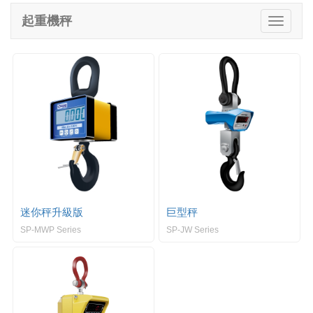
e
起重機秤
T
n
o
a
g
v
g
i
l
g
e
a
n
t
a
i
v
o
i
n
g
a
t
i
迷你秤升級版
巨型秤
o
SP-MWP Series
SP-JW Series
n