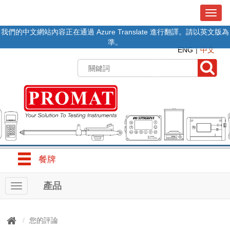
T
o
我們的中文網站內容正在通過 Azure Translate 進行翻譯。請以英文版為
g
準。
g
ENG
中文
l
e
n
a
v
i
g
a
t
i
o
餐牌
n
產品
T
o
g
g
您的評論
l