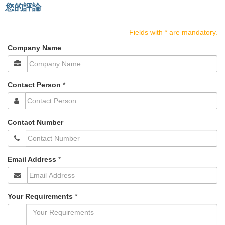
您的評論
e
n
a
Fields with * are mandatory.
v
Company Name
i
g
a
t
Contact Person
*
i
o
n
Contact Number
Email Address
*
Your Requirements
*